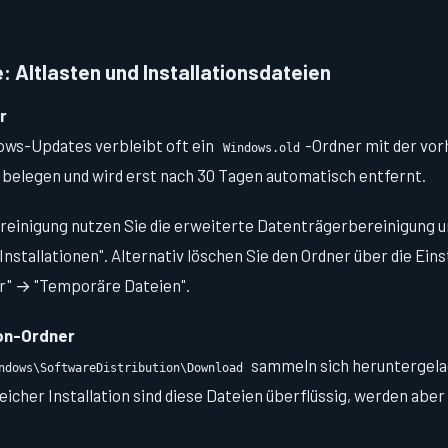
 Altlasten und Installationsdateien
r
ws-Updates verbleibt oft ein
-Ordner mit der vorh
Windows.old
 belegen und wird erst nach 30 Tagen automatisch entfernt.
ereinigung nutzen Sie die erweiterte Datenträgerbereinigung u
stallationen". Alternativ löschen Sie den Ordner über die Ein
r" → "Temporäre Dateien".
on-Ordner
sammeln sich heruntergel
ndows\SoftwareDistribution\Download
icher Installation sind diese Dateien überflüssig, werden aber