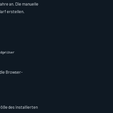
ahre an. Die manuelle
rf erstellen.
Edge\User
die Browser-
ße des installierten