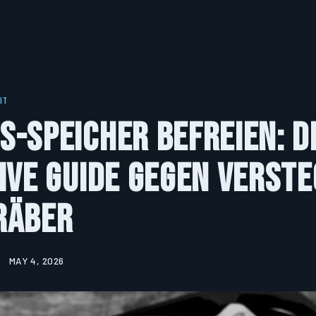
IT
-Speicher befreien: D
ive Guide gegen verst
räber
MAY 4, 2026