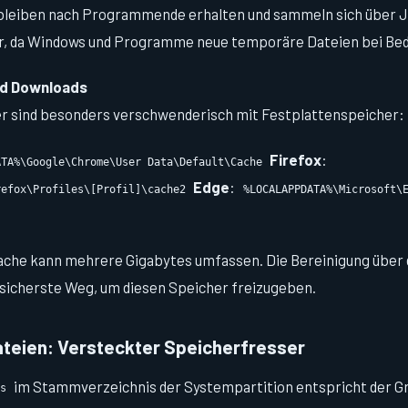
 bleiben nach Programmende erhalten und sammeln sich über J
er, da Windows und Programme neue temporäre Dateien bei Beda
d Downloads
sind besonders verschwenderisch mit Festplattenspeicher:
Firefox
:
ATA%\Google\Chrome\User Data\Default\Cache
Edge
:
refox\Profiles\[Profil]\cache2
%LOCALAPPDATA%\Microsoft\
ache kann mehrere Gigabytes umfassen. Die Bereinigung über 
r sicherste Weg, um diesen Speicher freizugeben.
teien: Versteckter Speicherfresser
im Stammverzeichnis der Systempartition entspricht der Grö
s