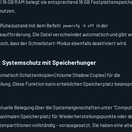
i 16 GB RAM belegt sie entsprechend 16 GB Festplattenspeiche
nutzen.
n Ruhezustand mit dem Befehl
in der
powercfg -h off
aufforderung. Die Datei verschwindet automatisch und gibt w
doch, dass der Schnellstart-Modus ebenfalls deaktiviert wird.
: Systemschutz mit Speicherhunger
omatisch Schattenkopien (Volume Shadow Copies) für die
lung. Diese Funktion kann erheblichen Speicherplatz beansp
ktuelle Belegung über die Systemeigenschaften unter "Comput
aximalen Speicherplatz für Wiederherstellungspunkte oder de
enpartitionen vollständig – vorausgesetzt, Sie haben eine alt