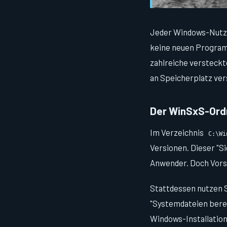
Jeder Windows-Nutzer
keine neuen Programm
zahlreiche versteck
an Speicherplatz ver
Der WinSxS-Ordn
Im Verzeichnis
C:\Wi
Versionen. Dieser "S
Anwender. Doch Vorsi
Stattdessen nutzen S
"Systemdateien berei
Windows-Installation