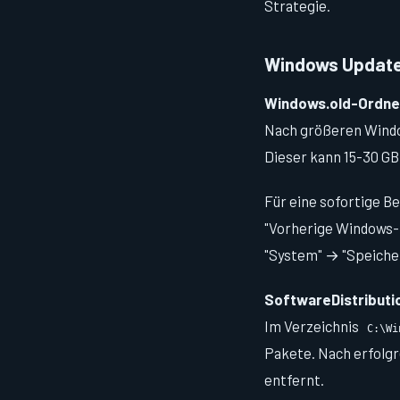
Strategie.
Windows Update:
Windows.old-Ordne
Nach größeren Windo
Dieser kann 15-30 GB
Für eine sofortige B
"Vorherige Windows-In
"System" → "Speiche
SoftwareDistributi
Im Verzeichnis
C:\Wi
Pakete. Nach erfolgre
entfernt.