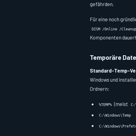
gefährden.
Für eine noch gründl
DISM /Online /Cleanu
Komponenten dauerha
Temporäre Datei
Standard-Temp-Ver
Windows und installi
Ordnern:
(meist
%TEMP%
C:
C:\Windows\Temp
C:\Windows\Prefet