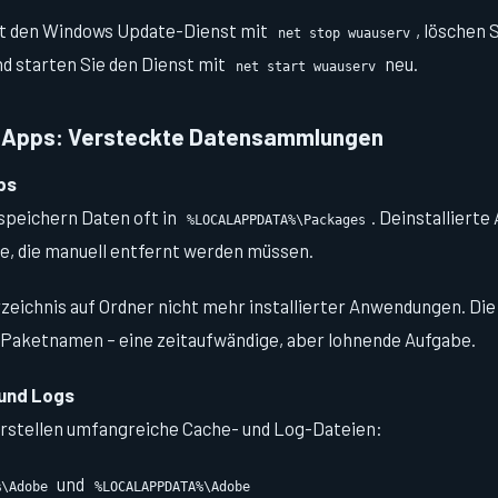
t den Windows Update-Dienst mit
, löschen 
net stop wuauserv
d starten Sie den Dienst mit
neu.
net start wuauserv
Apps: Versteckte Datensammlungen
ps
speichern Daten oft in
. Deinstalliert
%LOCALAPPDATA%\Packages
, die manuell entfernt werden müssen.
rzeichnis auf Ordner nicht mehr installierter Anwendungen. Di
 Paketnamen – eine zeitaufwändige, aber lohnende Aufgabe.
und Logs
rstellen umfangreiche Cache- und Log-Dateien:
und
%\Adobe
%LOCALAPPDATA%\Adobe