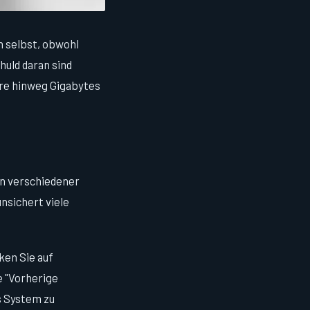
n selbst, obwohl
uld daran sind
re hinweg Gigabytes
 verschiedener
nsichert viele
ken Sie auf
e "Vorherige
s System zu