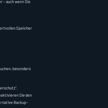
r – auch wenn Sie
ertvollen Speicher
ruchen, besonders
erschutz".
aktivieren Sie den
ernative Backup-