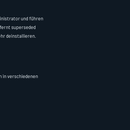
inistrator und führen
tfernt superseded
r deinstallieren.
n in verschiedenen