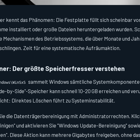
 kennt das Phänomen: Die Festplatte füllt sich scheinbar vo
e installiert oder große Dateien heruntergeladen wurden. Sch
te Mechanismen des Betriebssystems, die über Monate und Jah
schlingen. Zeit für eine systematische Aufräumaktion.
er: Der größte Speicherfresser verstehen
sammelt Windows sämtliche Systemkomponenten
ndows\WinSxS
ide-by-Side"-Speicher kann schnell 10-20 GB erreichen und veru
cht: Direktes Löschen führt zu Systeminstabilität.
ie die Datenträgerbereinigung mit Administratorrechten. Klic
nigen" und aktivieren Sie "Windows Update-Bereinigung" sowi
en". Diese Aktion kann mehrere Gigabytes freigeben, ohne da