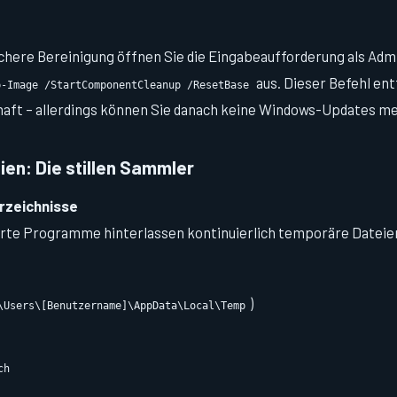
ichere Bereinigung öffnen Sie die Eingabeaufforderung als Adm
aus. Dieser Befehl en
p-Image /StartComponentCleanup /ResetBase
ft – allerdings können Sie danach keine Windows-Updates meh
en: Die stillen Sammler
zeichnisse
erte Programme hinterlassen kontinuierlich temporäre Dateie
)
\Users\[Benutzername]\AppData\Local\Temp
ch